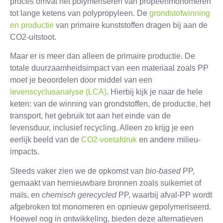
proces omvat het polymeriseren van propeenmonomeren
tot lange ketens van polypropyleen. De
grondstofwinning
en productie
van primaire kunststoffen dragen bij aan de
CO2-uitstoot.
Maar er is meer dan alleen de primaire productie. De
totale duurzaamheidsimpact van een materiaal zoals PP
moet je beoordelen door middel van een
levenscyclusanalyse (LCA)
. Hierbij kijk je naar de hele
keten: van de winning van grondstoffen, de productie, het
transport, het gebruik tot aan het einde van de
levensduur, inclusief recycling. Alleen zo krijg je een
eerlijk beeld van de
CO2-voetafdruk
en andere milieu-
impacts.
Steeds vaker zien we de opkomst van
bio-based
PP,
gemaakt van hernieuwbare bronnen zoals suikerriet of
maïs, en
chemisch gerecycled
PP, waarbij afval-PP wordt
afgebroken tot monomeren en opnieuw gepolymeriseerd.
Hoewel nog in ontwikkeling, bieden deze alternatieven