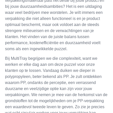
verpakkingsmateriaal past het beste bij jouw product én
bij jouw duurzaamheidsambities? Het is een uitdaging
waar veel bedrijven mee worstelen. Je wilt immers een
verpakking die niet alleen functioneel is en je product
optimaal beschermt, maar ook voldoet aan de steeds
strengere milieueisen en de verwachtingen van je
klanten. Het vinden van de juiste balans tussen
performance, kostenefficiëntie en duurzaamheid voelt
soms als een ingewikkelde puzzel.
Bij MultiTray begrijpen we die complexiteit, want we
werken er elke dag aan om deze puzzel voor onze
klanten op te lossen. Vandaag duiken we dieper in
polypropyleen, beter bekend als PP. Je zult ontdekken
waarom PP, ondanks de perceptie, een verrassend
duurzame en veelzijdige optie kan zijn voor jouw
verpakkingen. We nemen je mee van de herkomst van de
grondstoffen tot de mogelijkheden om je PP-verpakking
een waardevol tweede leven te geven. Zo zie je precies
wat echt circulair werken voor jouw verpakking kan