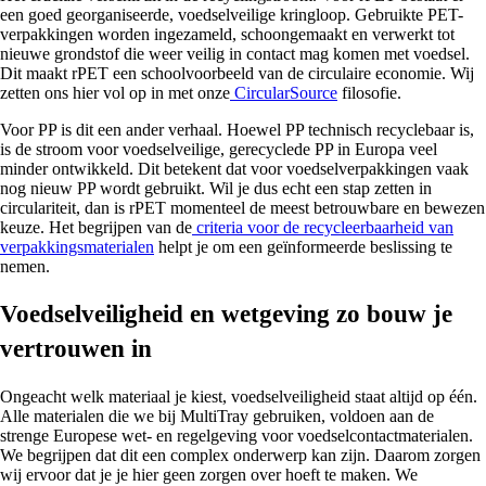
een goed georganiseerde, voedselveilige kringloop. Gebruikte PET-
verpakkingen worden ingezameld, schoongemaakt en verwerkt tot
nieuwe grondstof die weer veilig in contact mag komen met voedsel.
Dit maakt rPET een schoolvoorbeeld van de circulaire economie. Wij
zetten ons hier vol op in met onze
CircularSource
filosofie.
Voor PP is dit een ander verhaal. Hoewel PP technisch recyclebaar is,
is de stroom voor voedselveilige, gerecyclede PP in Europa veel
minder ontwikkeld. Dit betekent dat voor voedselverpakkingen vaak
nog nieuw PP wordt gebruikt. Wil je dus echt een stap zetten in
circulariteit, dan is rPET momenteel de meest betrouwbare en bewezen
keuze. Het begrijpen van de
criteria voor de recycleerbaarheid van
verpakkingsmaterialen
helpt je om een geïnformeerde beslissing te
nemen.
Voedselveiligheid en wetgeving zo bouw je
vertrouwen in
Ongeacht welk materiaal je kiest, voedselveiligheid staat altijd op één.
Alle materialen die we bij MultiTray gebruiken, voldoen aan de
strenge Europese wet- en regelgeving voor voedselcontactmaterialen.
We begrijpen dat dit een complex onderwerp kan zijn. Daarom zorgen
wij ervoor dat je je hier geen zorgen over hoeft te maken. We