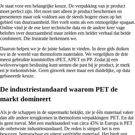
Je staat voor een belangrijke keuze. De verpakking van je product
moet perfect zijn. Het moet niet alleen je product beschermen en
presenteren maar ook voldoen aan de steeds hogere eisen op het
gebied van duurzaamheid. Het voelt soms als een onmogelijke spagaat.
Online vind je de ene keer technische data en de andere keer vage
beloftes over duurzaamheid maar zelden een helder verhaal dat beide
combineert. Die frustratie herkennen we.
Daarom helpen we je de juiste balans te vinden. In deze gids duiken
we in de wereld van thermoform materialen. We vergelijken de drie
meest gebruikte kunststoffen rPET, APET en PP. Zodat jij een
weloverwogen beslissing kunt nemen die past bij je product, je merk
en je toekomstvisie. Geen giswerk meer maar een duidelijke, op data
gebaseerde keuze.
De industriestandaard waarom PET de
markt domineert
Als je de schappen in de supermarkt bekijkt, zie je één materiaal vaker
dan alle andere terugkomen in thermoform verpakkingen: PET. En dat
is geen toeval. Met een marktaandeel van circa 45% in Europa is PET
de onbetwiste industriestandaard. De reden is simpel: het is een
bewezen, betrouwbaar en uiterst veelzijdig materiaal. Het biedt een