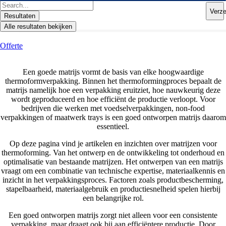
Ga
Search
Verz
naar
...
Resultaten
de
Alle resultaten bekijken
inhoud
Offerte
Een goede matrijs vormt de basis van elke hoogwaardige
thermoformverpakking. Binnen het thermoformingproces bepaalt de
matrijs namelijk hoe een verpakking eruitziet, hoe nauwkeurig deze
wordt geproduceerd en hoe efficiënt de productie verloopt. Voor
bedrijven die werken met voedselverpakkingen, non-food
verpakkingen of maatwerk trays is een goed ontworpen matrijs daarom
essentieel.
Op deze pagina vind je artikelen en inzichten over matrijzen voor
thermoforming. Van het ontwerp en de ontwikkeling tot onderhoud en
optimalisatie van bestaande matrijzen. Het ontwerpen van een matrijs
vraagt om een combinatie van technische expertise, materiaalkennis en
inzicht in het verpakkingsproces. Factoren zoals productbescherming,
stapelbaarheid, materiaalgebruik en productiesnelheid spelen hierbij
een belangrijke rol.
Een goed ontworpen matrijs zorgt niet alleen voor een consistente
verpakking, maar draagt ook bij aan efficiëntere productie. Door