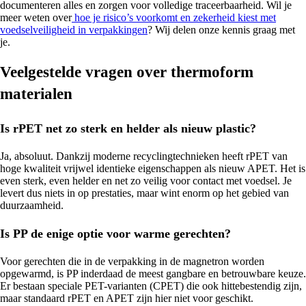
documenteren alles en zorgen voor volledige traceerbaarheid. Wil je
meer weten over
hoe je risico’s voorkomt en zekerheid kiest met
voedselveiligheid in verpakkingen
? Wij delen onze kennis graag met
je.
Veelgestelde vragen over thermoform
materialen
Is rPET net zo sterk en helder als nieuw plastic?
Ja, absoluut. Dankzij moderne recyclingtechnieken heeft rPET van
hoge kwaliteit vrijwel identieke eigenschappen als nieuw APET. Het is
even sterk, even helder en net zo veilig voor contact met voedsel. Je
levert dus niets in op prestaties, maar wint enorm op het gebied van
duurzaamheid.
Is PP de enige optie voor warme gerechten?
Voor gerechten die in de verpakking in de magnetron worden
opgewarmd, is PP inderdaad de meest gangbare en betrouwbare keuze.
Er bestaan speciale PET-varianten (CPET) die ook hittebestendig zijn,
maar standaard rPET en APET zijn hier niet voor geschikt.