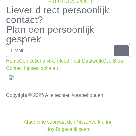
+31 0413 255 489
Liever direct persoonlijk
contact?
Plan een persoonlijk
gesprek
Home
Confectionary
Non-food
Fresh
Maatwerk
Over
Blog
Contact
Topseal schalen
Copyright © 2026 Alle rechten voorbehouden
Algemene voorwaarden
Privacyverklaring
Lloyd's gecertifiseerd