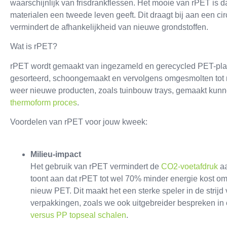
waarschijnlijk van frisdrankflessen. Het mooie van rPET is d
materialen een tweede leven geeft. Dit draagt bij aan een ci
vermindert de afhankelijkheid van nieuwe grondstoffen.
Wat is rPET?
rPET wordt gemaakt van ingezameld en gerecycled PET-plasti
gesorteerd, schoongemaakt en vervolgens omgesmolten tot 
weer nieuwe producten, zoals tuinbouw trays, gemaakt kunn
thermoform proces
.
Voordelen van rPET voor jouw kweek:
Milieu-impact
Het gebruik van rPET vermindert de
CO2-voetafdruk
aa
toont aan dat rPET tot wel 70% minder energie kost o
nieuw PET. Dit maakt het een sterke speler in de strij
verpakkingen, zoals we ook uitgebreider bespreken in
versus PP topseal schalen
.