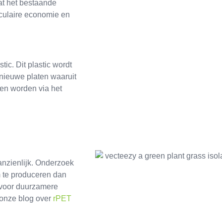
at het bestaande
rculaire economie en
c. Dit plastic wordt
nieuwe platen waaruit
en worden via het
nzienlijk. Onderzoek
m te produceren dan
d voor duurzamere
 onze blog over
rPET