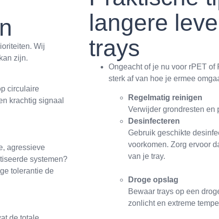
langere lev
en
trays
oriteiten. Wij
an zijn.
Ongeacht of je nu voor rPET of 
sterk af van hoe je ermee omgaa
p circulaire
Regelmatig reinigen
n krachtig signaal
Verwijder grondresten en p
Desinfecteren
Gebruik geschikte desinfe
voorkomen. Zorg ervoor da
te, agressieve
van je tray.
atiseerde systemen?
e tolerantie de
Droge opslag
Bewaar trays op een droge
zonlicht en extreme tempe
at de totale