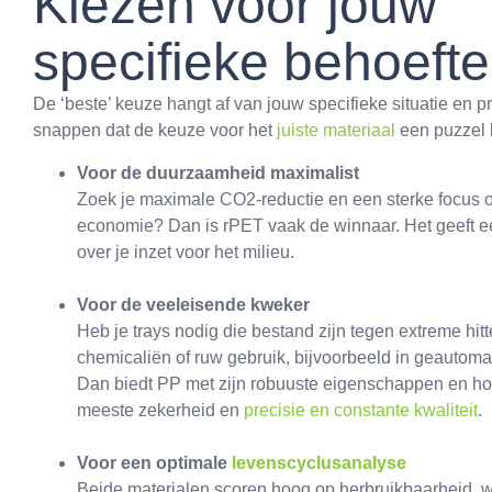
Kiezen voor jouw
specifieke behoeft
De ‘beste’ keuze hangt af van jouw specifieke situatie en pri
snappen dat de keuze voor het
juiste materiaal
een puzzel k
Voor de duurzaamheid maximalist
Zoek je maximale CO2-reductie en een sterke focus o
economie? Dan is rPET vaak de winnaar. Het geeft ee
over je inzet voor het milieu.
Voor de veeleisende kweker
Heb je trays nodig die bestand zijn tegen extreme hit
chemicaliën of ruw gebruik, bijvoorbeeld in geautom
Dan biedt PP met zijn robuuste eigenschappen en hog
meeste zekerheid en
precisie en constante kwaliteit
.
Voor een optimale
levenscyclusanalyse
Beide materialen scoren hoog op herbruikbaarheid, w