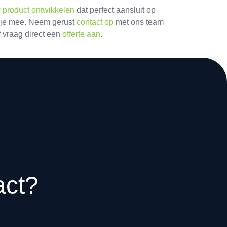
 product ontwikkelen
dat perfect aansluit op
je mee. Neem gerust
contact op
met ons team
 vraag direct een
offerte aan
.
act?