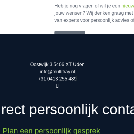
Heb je nog vragen of wil je een
nieuw
jouw wensen? Wij denken graag met 
van experts voor persoonlijk advies of
Contact
Oostwijk 3 5406 XT Uden
info@multitray.nl
+31 0413 255 489
irect persoonlijk cont
Plan een persoonlijk gesprek