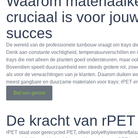
Waarom materiaalk
cruciaal is voor jo
succes
De wereld van de professionele tuinbouw vraagt om trays die
Denk aan constante vochtigheid, temperatuurverschillen en in
trays die niet alleen de planten goed ondersteunen, maar o
Bovendien speelt duurzaamheid een steeds grotere rol, zow
als voor de verwachtingen van je klanten. Daarom duiken we
meest gangbare en duurzame materialen voor trays: rPET e
Bel ons gerust
De kracht van rPET 
rPET staat voor gerecycled PET, ofwel polyethyleentereftalaa