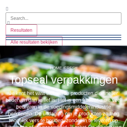
Resultaten
Alle resultaten bekijken
HOME /
FRESH
Topseal verpakkingen
Je kent het vast wel: verse producten die sneller
bederven dan je lief is. Het is een frustratie die veel
bedrijven in de voedingsmiddelenindustrie
herkennen. De uitdaging om je producten zo lang
mogelijk vers te houden, zonder in te leveren op