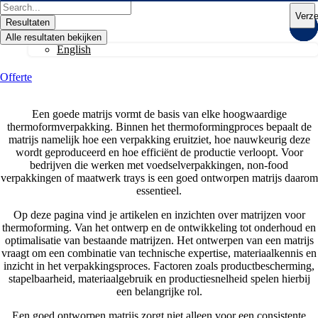
Ga
Search
Verz
naar
...
Resultaten
de
Alle resultaten bekijken
inhoud
English
Offerte
Een goede matrijs vormt de basis van elke hoogwaardige
thermoformverpakking. Binnen het thermoformingproces bepaalt de
matrijs namelijk hoe een verpakking eruitziet, hoe nauwkeurig deze
wordt geproduceerd en hoe efficiënt de productie verloopt. Voor
bedrijven die werken met voedselverpakkingen, non-food
verpakkingen of maatwerk trays is een goed ontworpen matrijs daarom
essentieel.
Op deze pagina vind je artikelen en inzichten over matrijzen voor
thermoforming. Van het ontwerp en de ontwikkeling tot onderhoud en
optimalisatie van bestaande matrijzen. Het ontwerpen van een matrijs
vraagt om een combinatie van technische expertise, materiaalkennis en
inzicht in het verpakkingsproces. Factoren zoals productbescherming,
stapelbaarheid, materiaalgebruik en productiesnelheid spelen hierbij
een belangrijke rol.
Een goed ontworpen matrijs zorgt niet alleen voor een consistente