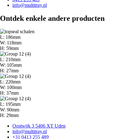
info@multitray.nl
Ontdek enkele andere producten
L: 186mm
W: 118mm
H: 59mm
L: 210mm
W: 105mm
H: 27mm
L: 220mm
W: 100mm
H: 37mm
L: 195mm
W: 90mm
H: 29mm
Oostwijk 3 5406 XT Uden
info@multitray.nl
+31 0413 255 489