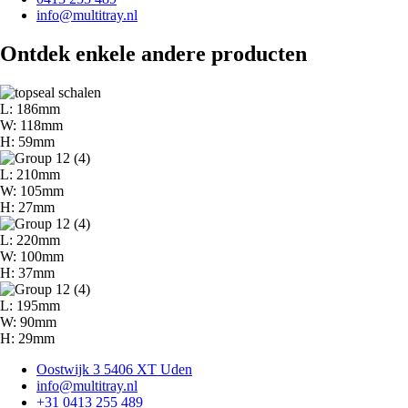
info@multitray.nl
Ontdek enkele andere producten
L: 186mm
W: 118mm
H: 59mm
L: 210mm
W: 105mm
H: 27mm
L: 220mm
W: 100mm
H: 37mm
L: 195mm
W: 90mm
H: 29mm
Oostwijk 3 5406 XT Uden
info@multitray.nl
+31 0413 255 489