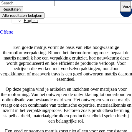
Ga
Search
Verz
naar
...
Resultaten
de
Alle resultaten bekijken
inhoud
English
Offerte
Een goede matrijs vormt de basis van elke hoogwaardige
thermoformverpakking. Binnen het thermoformingproces bepaalt de
matrijs namelijk hoe een verpakking eruitziet, hoe nauwkeurig deze
wordt geproduceerd en hoe efficiënt de productie verloopt. Voor
bedrijven die werken met voedselverpakkingen, non-food
verpakkingen of maatwerk trays is een goed ontworpen matrijs daarom
essentieel.
Op deze pagina vind je artikelen en inzichten over matrijzen voor
thermoforming. Van het ontwerp en de ontwikkeling tot onderhoud en
optimalisatie van bestaande matrijzen. Het ontwerpen van een matrijs
vraagt om een combinatie van technische expertise, materiaalkennis en
inzicht in het verpakkingsproces. Factoren zoals productbescherming,
stapelbaarheid, materiaalgebruik en productiesnelheid spelen hierbij
een belangrijke rol.
Een goed ontworpen matrijs zorgt niet alleen voor een consistente