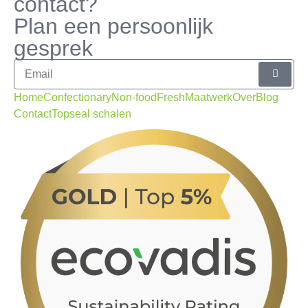
contact?
Plan een persoonlijk
gesprek
Home
Confectionary
Non-food
Fresh
Maatwerk
Over
Blog
Contact
Topseal schalen