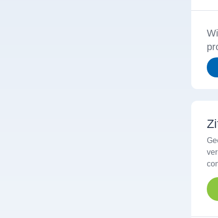
Wi
pr
Zi
Ge
ve
con