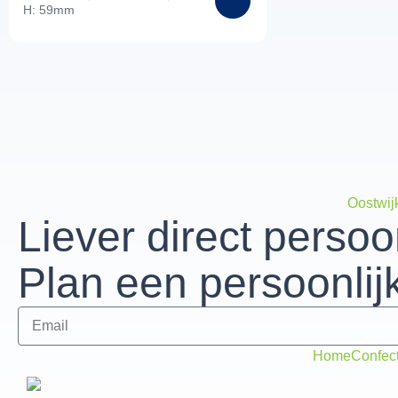
H: 59mm
Oostwij
Liever direct persoo
Plan een persoonlij
Home
Confec