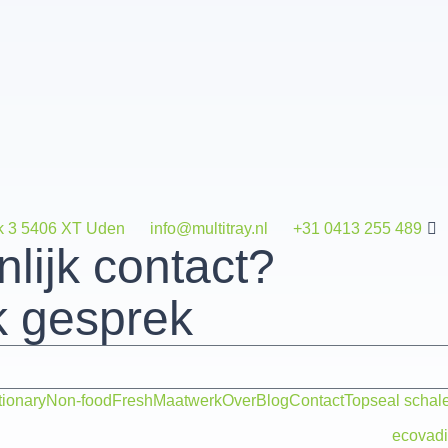
k 3 5406 XT Uden
info@multitray.nl
+31 0413 255 489
nlijk contact?
k gesprek
tionary
Non-food
Fresh
Maatwerk
Over
Blog
Contact
Topseal schal