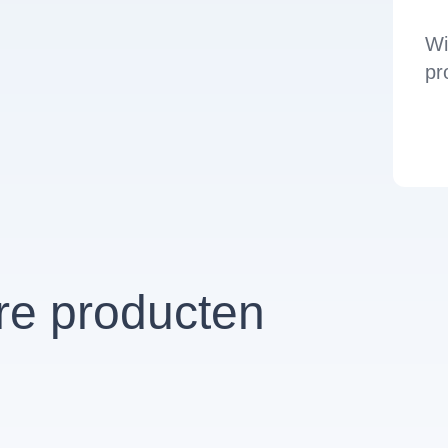
Wi
pr
re producten