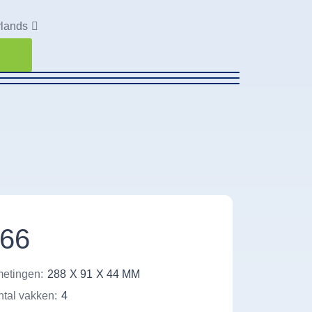
lands
erte
66
etingen:
288
X 91
X 44 MM
tal vakken:
4