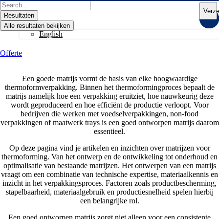
Ga
Search
Verz
naar
...
Resultaten
de
Alle resultaten bekijken
inhoud
English
Offerte
Een goede matrijs vormt de basis van elke hoogwaardige
thermoformverpakking. Binnen het thermoformingproces bepaalt de
matrijs namelijk hoe een verpakking eruitziet, hoe nauwkeurig deze
wordt geproduceerd en hoe efficiënt de productie verloopt. Voor
bedrijven die werken met voedselverpakkingen, non-food
verpakkingen of maatwerk trays is een goed ontworpen matrijs daarom
essentieel.
Op deze pagina vind je artikelen en inzichten over matrijzen voor
thermoforming. Van het ontwerp en de ontwikkeling tot onderhoud en
optimalisatie van bestaande matrijzen. Het ontwerpen van een matrijs
vraagt om een combinatie van technische expertise, materiaalkennis en
inzicht in het verpakkingsproces. Factoren zoals productbescherming,
stapelbaarheid, materiaalgebruik en productiesnelheid spelen hierbij
een belangrijke rol.
Een goed ontworpen matrijs zorgt niet alleen voor een consistente