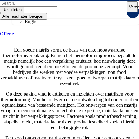
Ga
Search
Verz
naar
...
Resultaten
de
Alle resultaten bekijken
inhoud
English
Offerte
Een goede matrijs vormt de basis van elke hoogwaardige
thermoformverpakking. Binnen het thermoformingproces bepaalt de
matrijs namelijk hoe een verpakking eruitziet, hoe nauwkeurig deze
wordt geproduceerd en hoe efficiënt de productie verloopt. Voor
bedrijven die werken met voedselverpakkingen, non-food
verpakkingen of maatwerk trays is een goed ontworpen matrijs daarom
essentieel.
Op deze pagina vind je artikelen en inzichten over matrijzen voor
thermoforming. Van het ontwerp en de ontwikkeling tot onderhoud en
optimalisatie van bestaande matrijzen. Het ontwerpen van een matrijs
vraagt om een combinatie van technische expertise, materiaalkennis en
inzicht in het verpakkingsproces. Factoren zoals productbescherming,
stapelbaarheid, materiaalgebruik en productiesnelheid spelen hierbij
een belangrijke rol.
Een goed ontworpen matrijs zorgt niet alleen voor een consistente