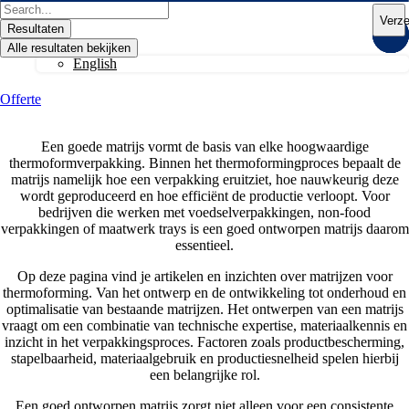
Ga
Search
Verz
naar
...
Resultaten
de
Alle resultaten bekijken
inhoud
English
Offerte
Een goede matrijs vormt de basis van elke hoogwaardige
thermoformverpakking. Binnen het thermoformingproces bepaalt de
matrijs namelijk hoe een verpakking eruitziet, hoe nauwkeurig deze
wordt geproduceerd en hoe efficiënt de productie verloopt. Voor
bedrijven die werken met voedselverpakkingen, non-food
verpakkingen of maatwerk trays is een goed ontworpen matrijs daarom
essentieel.
Op deze pagina vind je artikelen en inzichten over matrijzen voor
thermoforming. Van het ontwerp en de ontwikkeling tot onderhoud en
optimalisatie van bestaande matrijzen. Het ontwerpen van een matrijs
vraagt om een combinatie van technische expertise, materiaalkennis en
inzicht in het verpakkingsproces. Factoren zoals productbescherming,
stapelbaarheid, materiaalgebruik en productiesnelheid spelen hierbij
een belangrijke rol.
Een goed ontworpen matrijs zorgt niet alleen voor een consistente