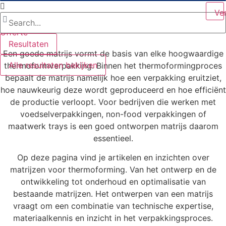
Search
Ga
...
Ve
naar
de
Offerte
inhoud
Resultaten
Een goede matrijs vormt de basis van elke hoogwaardige
Alle resultaten bekijken
thermoformverpakking. Binnen het thermoformingproces
bepaalt de matrijs namelijk hoe een verpakking eruitziet,
hoe nauwkeurig deze wordt geproduceerd en hoe efficiënt
de productie verloopt. Voor bedrijven die werken met
voedselverpakkingen, non-food verpakkingen of
maatwerk trays is een goed ontworpen matrijs daarom
essentieel.
Op deze pagina vind je artikelen en inzichten over
matrijzen voor thermoforming. Van het ontwerp en de
ontwikkeling tot onderhoud en optimalisatie van
bestaande matrijzen. Het ontwerpen van een matrijs
vraagt om een combinatie van technische expertise,
materiaalkennis en inzicht in het verpakkingsproces.