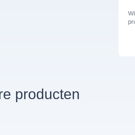
Wi
pr
re producten