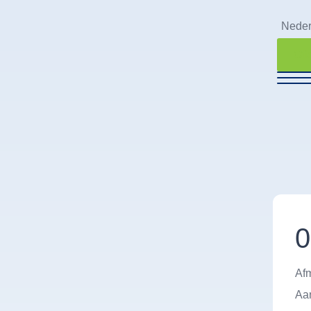
Neder
Off
0
Afm
Aan