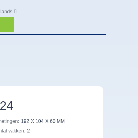
lands
erte
24
etingen:
192
X 104
X 60 MM
tal vakken:
2