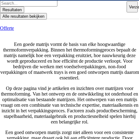
Ga
Search
Verz
naar
...
Resultaten
de
Alle resultaten bekijken
inhoud
Offerte
Een goede matrijs vormt de basis van elke hoogwaardige
thermoformverpakking. Binnen het thermoformingproces bepaalt de
matrijs namelijk hoe een verpakking eruitziet, hoe nauwkeurig deze
wordt geproduceerd en hoe efficiënt de productie verloopt. Voor
bedrijven die werken met voedselverpakkingen, non-food
verpakkingen of maatwerk trays is een goed ontworpen matrijs daarom
essentieel.
Op deze pagina vind je artikelen en inzichten over matrijzen voor
thermoforming. Van het ontwerp en de ontwikkeling tot onderhoud en
optimalisatie van bestaande matrijzen. Het ontwerpen van een matrijs
vraagt om een combinatie van technische expertise, materiaalkennis en
inzicht in het verpakkingsproces. Factoren zoals productbescherming,
stapelbaarheid, materiaalgebruik en productiesnelheid spelen hierbij
een belangrijke rol.
Een goed ontworpen matrijs zorgt niet alleen voor een consistente
verpakking, maar draagt ook bij aan efficiëntere productie. Door