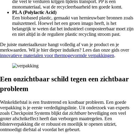
die veel te verduren krijgen tijdens transport. PP is een
monomateriaal, wat de recycleerbaarheid ten goede komt.
PLA (Polylactic Acid)
Een biobased plastic, gemaakt van hernieuwbare bronnen zoals
maïszetmeel. Hoewel het een groen imago heeft, is het
belangrijk te weten dat het industrieel composteerbaar moet zijn
en niet altijd in de reguliere plastic recycling stroom past.
De juiste materiaalkeuze hangt volledig af van je product en je
merkwaarden. Wil je hier dieper induiken? Lees dan onze gids over
innovatieve materialen voor thermogevormde verpakkingen
.
Een onzichtbaar schild tegen een zichtbaar
probleem
Winkeldiefstal is een frustrerend en kostbaar probleem. Een goede
verpakking is je eerste verdedigingslinie. Uit onderzoek van experts
zoals Checkpoint Systems blijkt dat
zichtbare
beveiliging een veel
groter afschrikeffect heeft dan verborgen maatregelen. Een
blisterverpakking die er robuust en moeilijk te openen uitziet,
ontmoedigt diefstal al voordat het gebeurt.