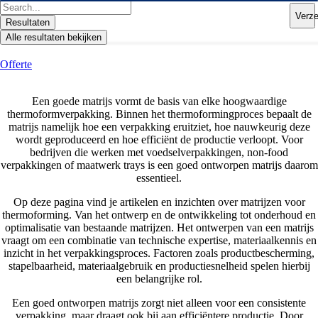
Ga
Search
Verz
naar
...
Resultaten
de
Alle resultaten bekijken
inhoud
Offerte
Een goede matrijs vormt de basis van elke hoogwaardige
thermoformverpakking. Binnen het thermoformingproces bepaalt de
matrijs namelijk hoe een verpakking eruitziet, hoe nauwkeurig deze
wordt geproduceerd en hoe efficiënt de productie verloopt. Voor
bedrijven die werken met voedselverpakkingen, non-food
verpakkingen of maatwerk trays is een goed ontworpen matrijs daarom
essentieel.
Op deze pagina vind je artikelen en inzichten over matrijzen voor
thermoforming. Van het ontwerp en de ontwikkeling tot onderhoud en
optimalisatie van bestaande matrijzen. Het ontwerpen van een matrijs
vraagt om een combinatie van technische expertise, materiaalkennis en
inzicht in het verpakkingsproces. Factoren zoals productbescherming,
stapelbaarheid, materiaalgebruik en productiesnelheid spelen hierbij
een belangrijke rol.
Een goed ontworpen matrijs zorgt niet alleen voor een consistente
verpakking, maar draagt ook bij aan efficiëntere productie. Door