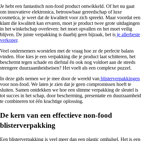
Je hebt een fantastisch non-food product ontwikkeld. Of het nu gaat
om innovatieve elektronica, betrouwbaar gereedschap of luxe
cosmetica, je weet dat de kwaliteit voor zich spreekt. Maar voordat een
klant die kwaliteit kan ervaren, moet je product twee grote uitdagingen
in het winkelschap overleven: het moet opvallen en het moet veilig
blijven. De juiste verpakking is daarbij geen bijzaak, het is
je allerbeste
verkoper
.
Veel ondernemers worstelen met de vraag hoe ze de perfecte balans
vinden. Hoe kies je een verpakking die je product laat schitteren, het
beschermt tegen schade en diefstal én ook nog voldoet aan de steeds
strengere duurzaamheidseisen? Het voelt als een complexe puzzel.
In deze gids nemen we je mee door de wereld van
blisterverpakkingen
voor non-food. We laten je zien dat je geen compromissen hoeft te
sluiten. Samen ontdekken we hoe een slimme verpakking de sleutel is
tot succes in het schap, door bescherming, presentatie en duurzaamheid
te combineren tot één krachtige oplossing.
De kern van een effectieve non-food
blisterverpakking
Een blisterverpakking is veel meer dan een plastic omhulsel. Het is een