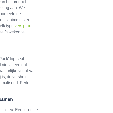
an het product
akking aan. We
voorbeeld de
n en schimmels en
elk type
vers product
zelfs weken te
Pack’ top-seal
 niet alleen dat
atuurlijke vocht van
j is, de versheid
imaliseert. Perfect
 samen
 milieu. Een terechte