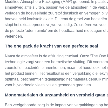
Modified Atmosphere Packaging (MAP) genoemd. In plaats v
simpelweg af te sluiten, passen we de atmosfeer in de verp
verlagen de hoeveelheid zuurstof drastisch en verhogen bij
hoeveelheid koolstofdioxide. Dit remt de groei van bacterië
stopt het oxidatieproces vrijwel volledig. Zo creëren we voor 
de perfecte ‘ademruimte’ om de houdbaarheid met dagen of 
verlengen.
The one pack de kracht van een perfecte seal
Naast de atmosfeer is de afsluiting cruciaal. Onze ‘The One 
technologie zorgt voor een hermetische sluiting. Dit voorkomt
zuurstof en bacteriën binnenkomen, maar het houdt ook het n
het product binnen. Het resultaat is een verpakking die lekvri
optimaal beschermt en tegelijkertijd het materiaalgebruik min
voor bijvoorbeeld vlees, vis en gesneden groenten.
Monomaterialen duurzaamheid en versheid gaan
Een veelgehoorde zorg is de impact van verpakkingen op het