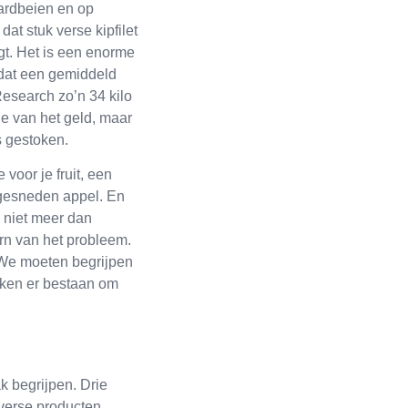
ardbeien en op
at stuk verse kipfilet
jgt. Het is een enorme
 dat een gemiddeld
search zo’n 34 kilo
de van het geld, maar
s gestoken.
 voor je fruit, een
 gesneden appel. En
 niet meer dan
rn van het probleem.
 We moeten begrijpen
eken er bestaan om
 begrijpen. Drie
 verse producten.