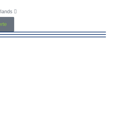
lands
erte