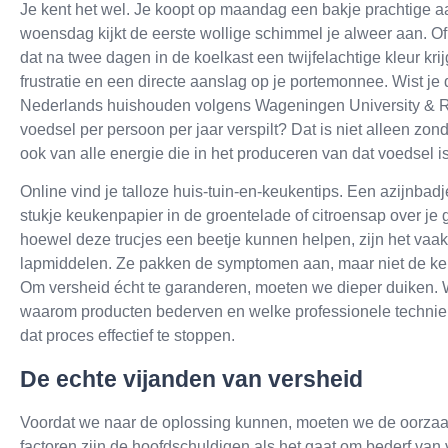
Je kent het wel. Je koopt op maandag een bakje prachtige a
woensdag kijkt de eerste wollige schimmel je alweer aan. Of d
dat na twee dagen in de koelkast een twijfelachtige kleur kri
frustratie en een directe aanslag op je portemonnee. Wist je
Nederlands huishouden volgens Wageningen University & Re
voedsel per persoon per jaar verspilt? Dat is niet alleen zon
ook van alle energie die in het produceren van dat voedsel i
Online vind je talloze huis-tuin-en-keukentips. Een azijnbadje
stukje keukenpapier in de groentelade of citroensap over je
hoewel deze trucjes een beetje kunnen helpen, zijn het vaak
lapmiddelen. Ze pakken de symptomen aan, maar niet de ke
Om versheid écht te garanderen, moeten we dieper duiken.
waarom producten bederven en welke professionele techni
dat proces effectief te stoppen.
De echte vijanden van versheid
Voordat we naar de oplossing kunnen, moeten we de oorzaak
factoren zijn de hoofdschuldigen als het gaat om bederf van