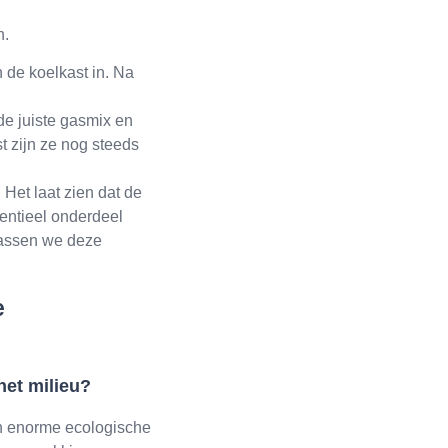
n.
 de koelkast in. Na
e juiste gasmix en
t zijn ze nog steeds
Het laat zien dat de
entieel onderdeel
passen we deze
e
het milieu?
een enorme ecologische