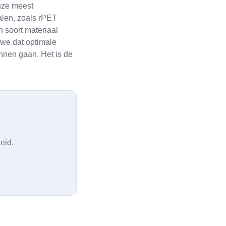
onze meest
len, zoals rPET
n soort materiaal
 we dat optimale
nnen gaan. Het is de
eid.